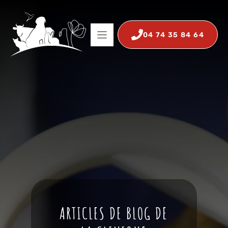
Aller
au
contenu
04 74 35 84 64
ARTICLES DE BLOG DE