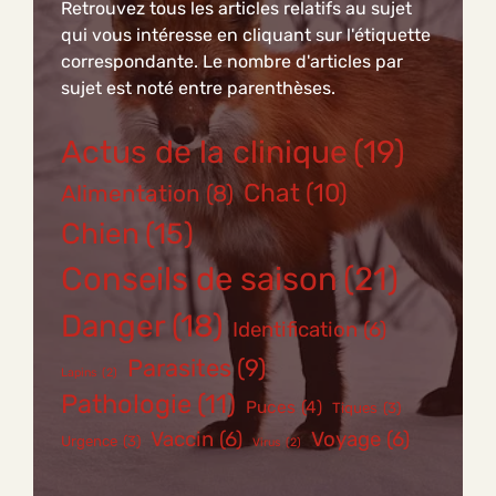
Retrouvez tous les articles relatifs au sujet
qui vous intéresse en cliquant sur l'étiquette
correspondante. Le nombre d'articles par
sujet est noté entre parenthèses.
Actus de la clinique
(19)
Chat
(10)
Alimentation
(8)
Chien
(15)
Conseils de saison
(21)
Danger
(18)
Identification
(6)
Parasites
(9)
Lapins
(2)
Pathologie
(11)
Puces
(4)
Tiques
(3)
Vaccin
(6)
Voyage
(6)
Urgence
(3)
Virus
(2)