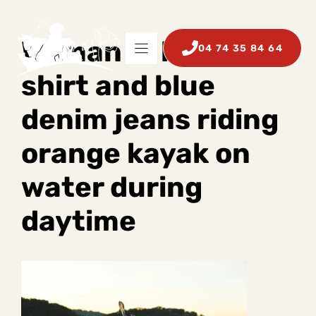
Aller
au
contenu
Woman in blue
04 74 35 84 64
shirt and blue
denim jeans riding
orange kayak on
water during
daytime