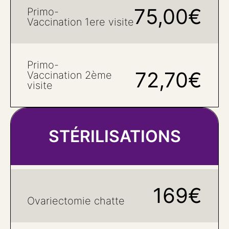
75,00€
Primo-
Vaccination 1ere visite
Primo-
72,70€
Vaccination 2ème
visite
STÉRILISATIONS
169€
Ovariectomie chatte