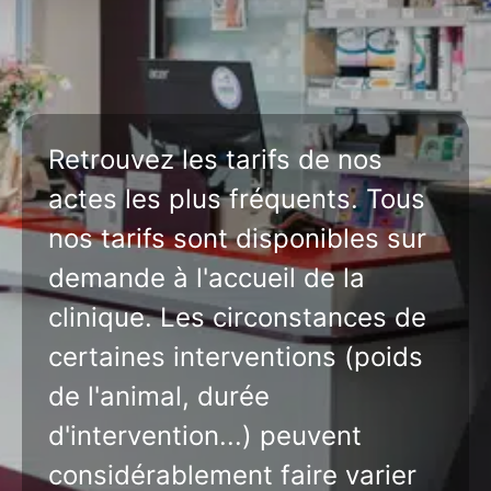
Retrouvez les tarifs de nos
actes les plus fréquents. Tous
nos tarifs sont disponibles sur
demande à l'accueil de la
clinique. Les circonstances de
certaines interventions (poids
de l'animal, durée
d'intervention...) peuvent
considérablement faire varier