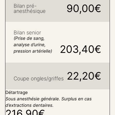
90,00€
Bilan pré-
anesthésique
Bilan senior
(Prise de sang,
analyse d’urine,
203,40€
pression artérielle)
22,20€
Coupe ongles/griffes
Détartrage
Sous anesthésie générale. Surplus en cas
d’extractions dentaires.
216,90€