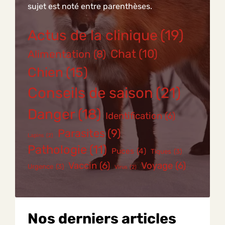
sujet est noté entre parenthèses.
Actus de la clinique
(19)
Chat
(10)
Alimentation
(8)
Chien
(15)
Conseils de saison
(21)
Danger
(18)
Identification
(6)
Parasites
(9)
Lapins
(2)
Pathologie
(11)
Puces
(4)
Tiques
(3)
Vaccin
(6)
Voyage
(6)
Urgence
(3)
Virus
(2)
Nos derniers articles