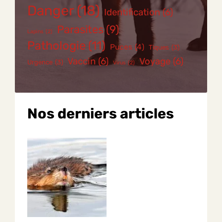
Danger
(18)
Identification
(6)
Parasites
(9)
Lapins
(2)
Pathologie
(11)
Puces
(4)
Tiques
(3)
Vaccin
(6)
Voyage
(6)
Urgence
(3)
Virus
(2)
Nos derniers articles