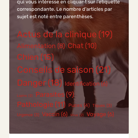
qui vous intéresse en cliquant sur l'étiquette
correspondante. Le nombre d'articles par
sujet est noté entre parenthèses.
Actus de la clinique
(19)
Chat
(10)
Alimentation
(8)
Chien
(15)
Conseils de saison
(21)
Danger
(18)
Identification
(6)
Parasites
(9)
Lapins
(2)
Pathologie
(11)
Puces
(4)
Tiques
(3)
Vaccin
(6)
Voyage
(6)
Urgence
(3)
Virus
(2)