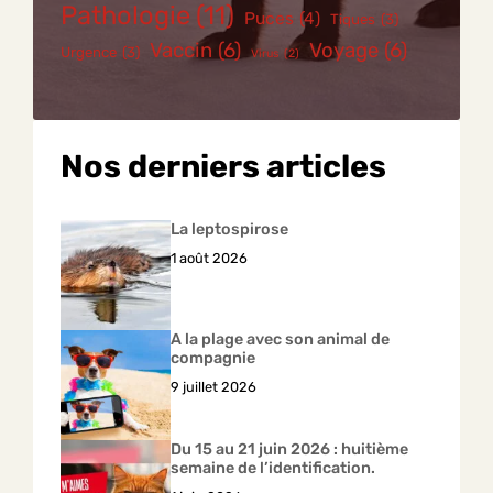
Pathologie
(11)
Puces
(4)
Tiques
(3)
Vaccin
(6)
Voyage
(6)
Urgence
(3)
Virus
(2)
Nos derniers articles
La leptospirose
1 août 2026
A la plage avec son animal de
compagnie
9 juillet 2026
Du 15 au 21 juin 2026 : huitième
semaine de l’identification.