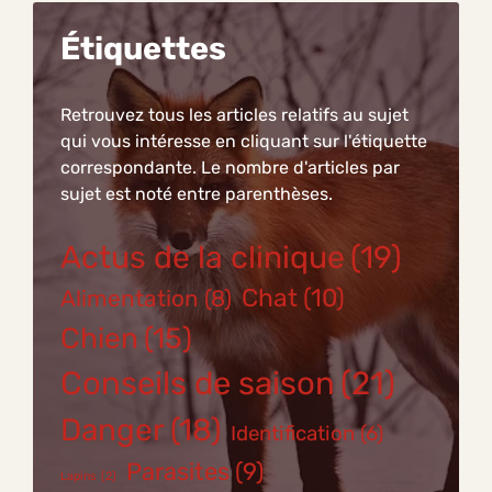
Étiquettes
Retrouvez tous les articles relatifs au sujet
qui vous intéresse en cliquant sur l'étiquette
correspondante. Le nombre d'articles par
sujet est noté entre parenthèses.
Actus de la clinique
(19)
Chat
(10)
Alimentation
(8)
Chien
(15)
Conseils de saison
(21)
Danger
(18)
Identification
(6)
Parasites
(9)
Lapins
(2)