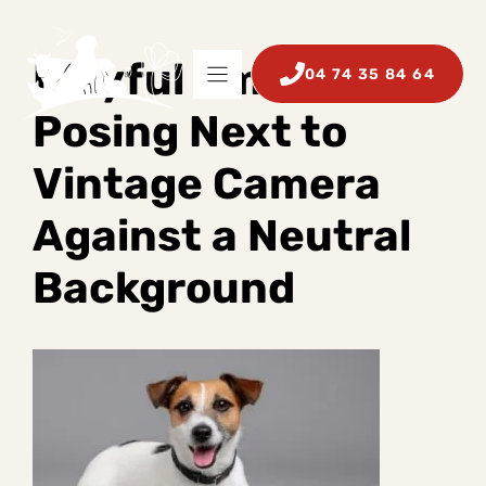
Aller
au
contenu
Playful Small Dog
04 74 35 84 64
Posing Next to
Vintage Camera
Against a Neutral
Background