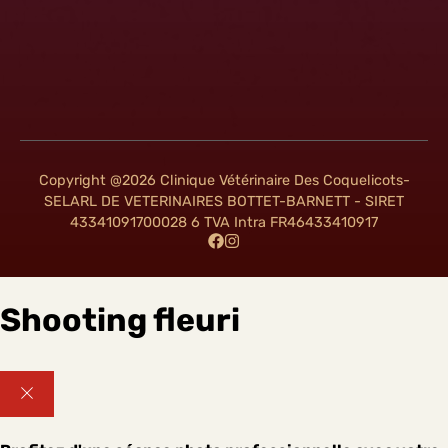
Copyright @2026 Clinique Vétérinaire Des Coquelicots-
SELARL DE VETERINAIRES BOTTET-BARNETT - SIRET
43341091700028 6 TVA Intra FR46433410917
Shooting fleuri