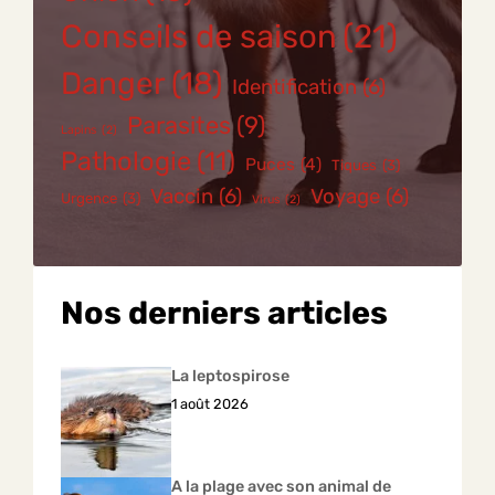
Conseils de saison
(21)
Danger
(18)
Identification
(6)
Parasites
(9)
Lapins
(2)
Pathologie
(11)
Puces
(4)
Tiques
(3)
Vaccin
(6)
Voyage
(6)
Urgence
(3)
Virus
(2)
Nos derniers articles
La leptospirose
1 août 2026
A la plage avec son animal de