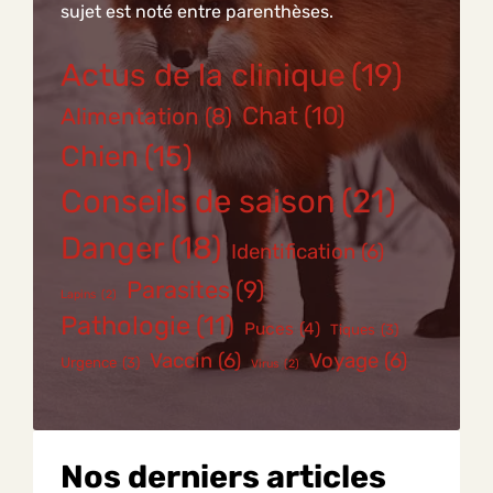
sujet est noté entre parenthèses.
Actus de la clinique
(19)
Chat
(10)
Alimentation
(8)
Chien
(15)
Conseils de saison
(21)
Danger
(18)
Identification
(6)
Parasites
(9)
Lapins
(2)
Pathologie
(11)
Puces
(4)
Tiques
(3)
Vaccin
(6)
Voyage
(6)
Urgence
(3)
Virus
(2)
Nos derniers articles