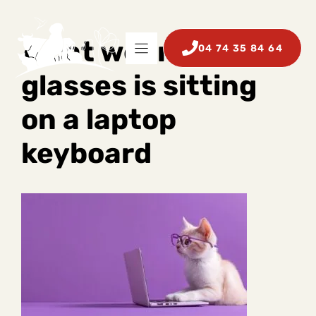
Aller
au
contenu
A cat wearing
04 74 35 84 64
glasses is sitting
on a laptop
keyboard