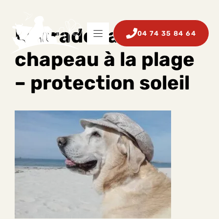
Aller
au
contenu
Labrador avec
04 74 35 84 64
chapeau à la plage
– protection soleil