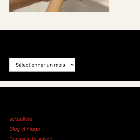
News Archive
News
Archive
Categories
actualités
(77)
Blog clinique
(25)
Conseils de saison
(8)