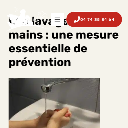
Aller
au
contenu
LLe lavage des
04 74 35 84 64
mains : une mesure
essentielle de
prévention