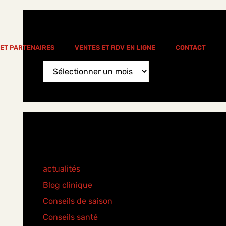
News Archive
 ET PARTENAIRES
VENTES ET RDV EN LIGNE
CONTACT
News
Archive
Categories
actualités
(77)
Blog clinique
(25)
Conseils de saison
(8)
Conseils santé
(18)