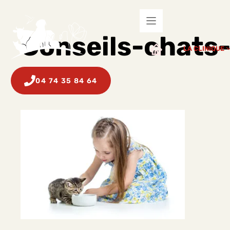
Aller
au
contenu
Conseils-chats-
LA CLINIQUE
(10)
04 74 35 84 64