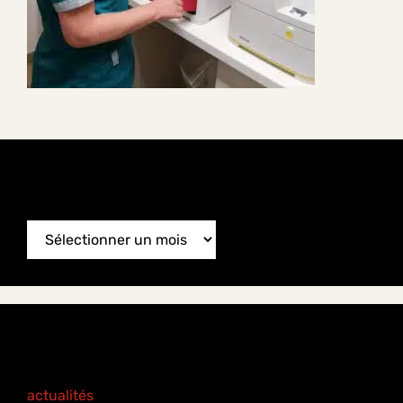
News Archive
News
Archive
Categories
actualités
(77)