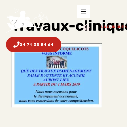
Aller
au
contenu
Travaux-cliniqu
LA CLINIQUE
04 74 35 84 64