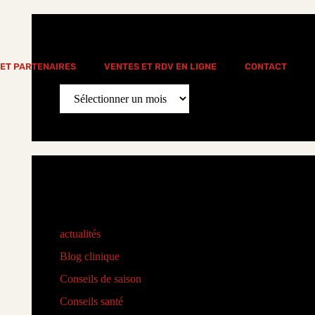
News Archive
 ET PARTENAIRES
VENTES ET RDV EN LIGNE
CONTACT
News
Archive
Categories
actualités
(77)
Blog clinique
(25)
Conseils de saison
(8)
Conseils santé
(18)