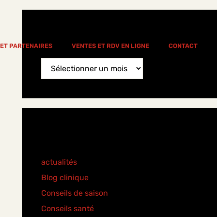
News Archive
 ET PARTENAIRES
VENTES ET RDV EN LIGNE
CONTACT
News
Archive
Categories
actualités
(77)
Blog clinique
(25)
Conseils de saison
(8)
Conseils santé
(18)