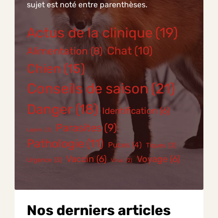
sujet est noté entre parenthèses.
Actus de la clinique
(19)
Chat
(10)
Alimentation
(8)
Chien
(15)
Conseils de saison
(21)
Danger
(18)
Identification
(6)
Parasites
(9)
Lapins
(2)
Pathologie
(11)
Puces
(4)
Tiques
(3)
Vaccin
(6)
Voyage
(6)
Urgence
(3)
Virus
(2)
Nos derniers articles